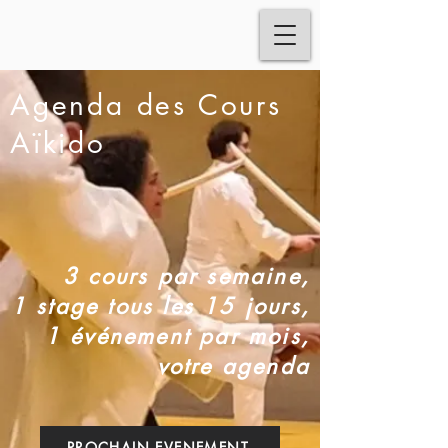
Agenda des Cours
Aïkido
3 cours par semaine,
1 stage tous les 15 jours,
1 événement par mois,
votre agenda
PROCHAIN EVENEMENT